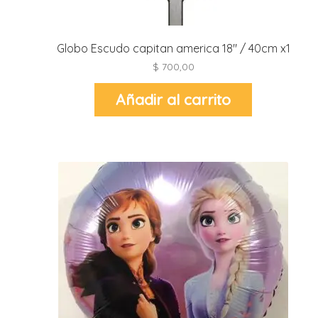
r
Globo Escudo capitan america 18″ / 40cm x1
r
$
700,00
l
i
Añadir al carrito
t
i
t
i
l
l
r
l
r