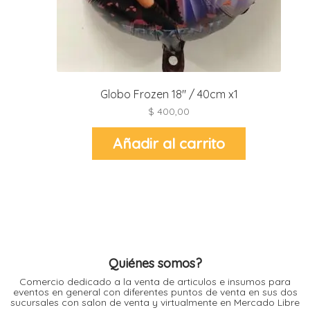
i
l
i
Globo Frozen 18″ / 40cm x1
i
$
400,00
i
i
Añadir al carrito
r
t
i
r
Quiénes somos?
-
t
Comercio dedicado a la venta de articulos e insumos para
r
eventos en general con diferentes puntos de venta en sus dos
i
sucursales con salon de venta y virtualmente en Mercado Libre