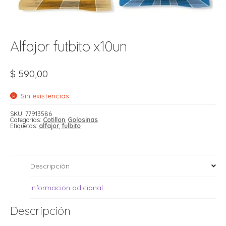
t
r
r
i
i
Alfajor futbito x10un
i
f
l
r
i
$
590,00
r
l
Sin existencias
i
i
SKU:
77913586
Categorías:
Cotillon
,
Golosinas
r
Etiquetas:
alfajor
,
fulbito
t
r
t
t
l
i
r
t
Descripción
f
i
r
Información adicional
i
Descripción
l