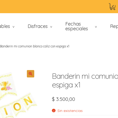
Fechas
ables
Disfraces
Rep
>
>
especiales
>
Banderin mi comunion blanco caliz con espiga x1
Banderin mi comunion
espiga x1
an
$
3.500,00
Sin existencias