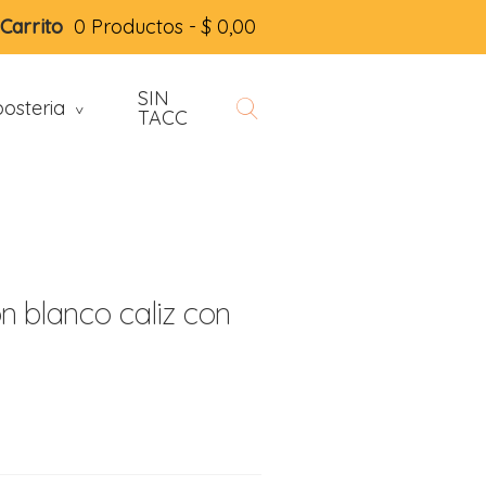
Carrito
0 Productos -
$
0,00
SIN
osteria
>
TACC
 blanco caliz con