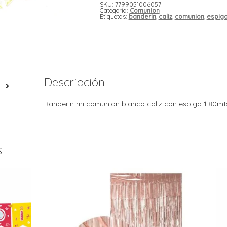
SKU:
7799051006057
Categoría:
Comunion
Etiquetas:
banderin
,
caliz
,
comunion
,
espig
Descripción
Banderin mi comunion blanco caliz con espiga 1.80mt
s