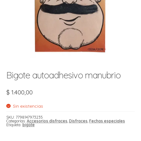
t
r
r
i
i
i
f
l
r
i
r
l
i
i
Bigote autoadhesivo manubrio
r
t
r
t
$
1.400,00
t
l
i
r
t
Sin existencias
f
i
r
SKU:
7798147973235
Categorías:
Accesorios disfraces
,
Disfraces
,
Fechas especiales
Etiqueta:
bigote
i
l