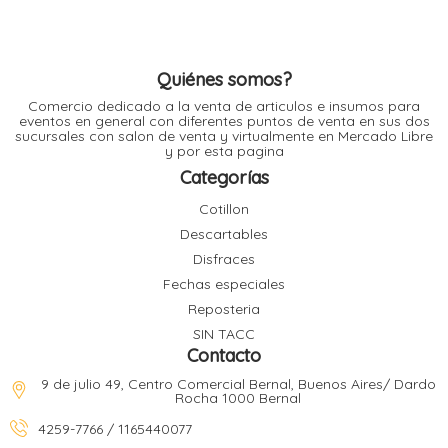
pueden
l
elegir
en
la
página
de
Quiénes somos?
l
producto
l
Comercio dedicado a la venta de articulos e insumos para
l
eventos en general con diferentes puntos de venta en sus dos
sucursales con salon de venta y virtualmente en Mercado Libre
y por esta pagina
Categorías
Cotillon
Descartables
l
i
Disfraces
Fechas especiales
Reposteria
SIN TACC
Contacto
9 de julio 49, Centro Comercial Bernal, Buenos Aires/ Dardo
Rocha 1000 Bernal
4259-7766 / 1165440077