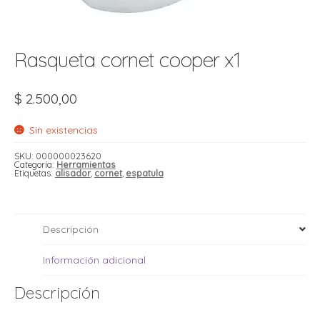
t
r
r
i
i
Rasqueta cornet cooper x1
i
f
l
r
$
2.500,00
i
r
l
Sin existencias
i
i
SKU:
000000023620
Categoría:
Herramientas
Etiquetas:
alisador
,
cornet
,
espatula
r
t
r
t
t
l
i
r
Descripción
t
f
i
r
Información adicional
Descripción
i
l