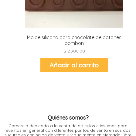
i
l
i
Molde silicona para chocolate de botones
bombon
i
$
2.900,00
i
i
r
Añadir al carrito
t
i
r
-
Quiénes somos?
t
Comercio dedicado a la venta de articulos e insumos para
r
eventos en general con diferentes puntos de venta en sus dos
i
sucursales con salon de venta y virtualmente en Mercado Libre