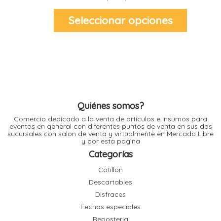
producto
Este
Seleccionar opciones
producto
tiene
r
múltiples
variantes.
r
Las
l
opciones
se
i
pueden
t
elegir
i
en
t
la
página
de
Quiénes somos?
producto
i
Comercio dedicado a la venta de articulos e insumos para
eventos en general con diferentes puntos de venta en sus dos
sucursales con salon de venta y virtualmente en Mercado Libre
l
y por esta pagina
l
Categorías
Cotillon
r
Descartables
l
Disfraces
Fechas especiales
r
Reposteria