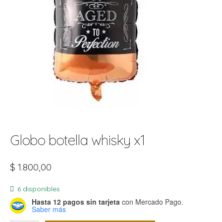
t
r
r
i
i
i
f
l
r
i
r
l
i
i
r
t
Globo botella whisky x1
r
t
t
l
i
r
t
$
1.800,00
f
i
r
6 disponibles
i
Hasta 12 pagos sin tarjeta
con Mercado Pago.
Saber más
l