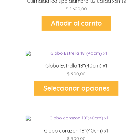
Guirnalda led tipo alambre luz calida x3mts
r
r
$
1.600,00
i
i
Añadir al carrito
r
r
i
i
Globo Estrella 18″(40cm) x1
t
$
900,00
l
r
Este
t
Seleccionar opciones
producto
tiene
múltiples
variantes.
Las
opciones
se
r
pueden
elegir
en
Globo corazon 18″(40cm) x1
i
la
página
$
900,00
de