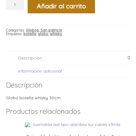
Globo
i
i
Añadir al carrito
botella
l
l
whisky
x1
t
cantidad
t
i
r
Categorías:
Globos
,
San patricio
i
Etiquetas:
botella
,
globo
,
whisky
t
i
i
l
l
l
Descripción
t
r
l
Información adicional
t
t
Descripción
t
r
i
Globo botella whisky 30cm
i
r
Productos relacionados
t
i
l
t
t