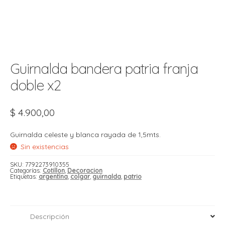
t
r
r
i
i
i
f
l
r
Guirnalda bandera patria franja
i
r
doble x2
l
i
i
$
4.900,00
r
t
Guirnalda celeste y blanca rayada de 1,5mts.
r
t
Sin existencias
t
l
i
r
t
SKU:
7792273910355
Categorías:
Cotillon
,
Decoracion
f
Etiquetas:
argentina
,
colgar
,
guirnalda
,
patrio
i
r
i
l
Descripción