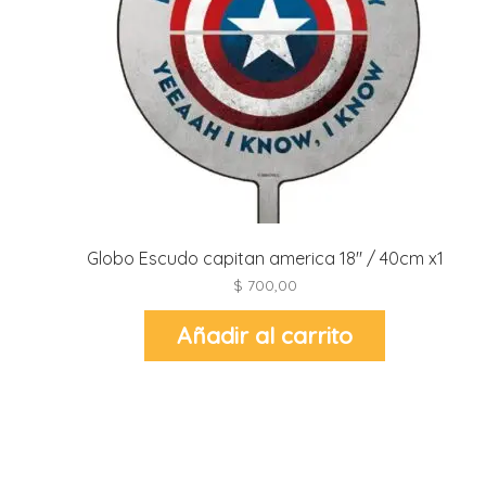
i
l
i
i
i
i
r
Globo Escudo capitan america 18″ / 40cm x1
t
i
$
700,00
Añadir al carrito
r
-
t
r
i