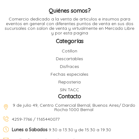
l
Quiénes somos?
Comercio dedicado a la venta de articulos e insumos para
eventos en general con diferentes puntos de venta en sus dos
l
sucursales con salon de venta y virtualmente en Mercado Libre
l
y por esta pagina
l
Categorías
Cotillon
Descartables
Disfraces
Fechas especiales
l
i
Reposteria
SIN TACC
Contacto
9 de julio 49, Centro Comercial Bernal, Buenos Aires/ Dardo
Rocha 1000 Bernal
4259-7766 / 1165440077
Lunes a Sabados
9:30 a 13:30 y de 15:30 a 19:30