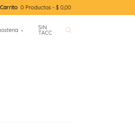
Carrito
0 Productos -
$
0,00
SIN
osteria
>
TACC