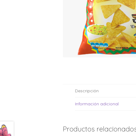
Moldes de silicona
Fechas patrias
Pirotines
Halloween
Pre-mezclas
Navidad
Velas y bengalas
Pascuas
San patricio
Vuelta al cole
Descripción
Información adicional
Productos relacionado