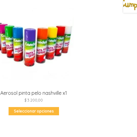
Aerosol pinta pelo nashville x1
$
3.200,00
Este
Seleccionar opciones
producto
tiene
múltiples
variantes.
Las
opciones
se