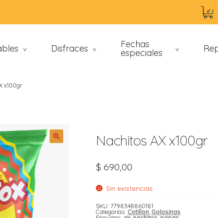
Fechas
ables
Disfraces
Rep
>
>
especiales
>
X x100gr
Nachitos AX x100gr
$
690,00
an
Sin existencias
SKU:
7798348860181
Categorías:
Cotillon
,
Golosinas
Etiquetas:
ax
,
nachitos
,
papas