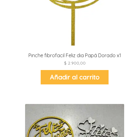
r
r
i
i
r
r
i
i
Pinche fibrofacil Feliz dia Papá Dorado x1
$
2.900,00
t
l
Añadir al carrito
r
t
r
i