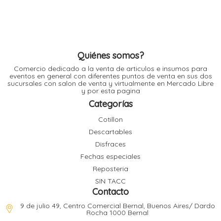
l
l
l
l
Quiénes somos?
Comercio dedicado a la venta de articulos e insumos para
eventos en general con diferentes puntos de venta en sus dos
sucursales con salon de venta y virtualmente en Mercado Libre
y por esta pagina
Categorías
Cotillon
l
i
Descartables
Disfraces
Fechas especiales
Reposteria
SIN TACC
Contacto
9 de julio 49, Centro Comercial Bernal, Buenos Aires/ Dardo
Rocha 1000 Bernal