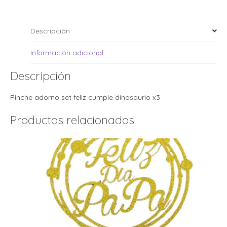
i
i
l
l
t
Descripción
t
i
r
i
Información adicional
t
i
i
Descripción
l
l
l
Pinche adorno set feliz cumple dinosaurio x3
t
r
l
Productos relacionados
t
t
t
r
i
i
r
t
i
l
t
t