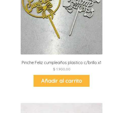
r
r
l
i
t
i
t
i
Pinche Feliz cumpleaños plastico c/brillo x1
l
$
1.900,00
l
Añadir al carrito
r
l
r