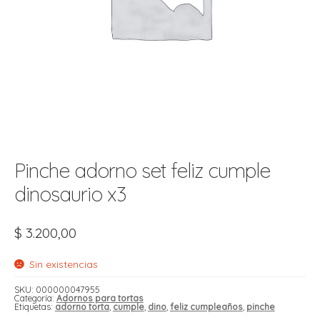
t
r
r
i
i
i
f
l
r
i
r
l
i
i
Pinche adorno set feliz cumple
r
t
dinosaurio x3
r
t
t
l
i
r
$
3.200,00
t
f
i
r
Sin existencias
i
SKU:
000000047955
Categoría:
Adornos para tortas
l
Etiquetas:
adorno torta
,
cumple
,
dino
,
feliz cumpleaños
,
pinche