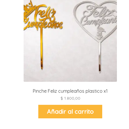
i
l
i
i
i
i
r
t
i
Pinche Feliz cumpleaños plastico x1
$
1.800,00
r
-
Añadir al carrito
t
r
i