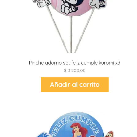
r
r
i
i
r
r
i
i
Pinche adorno set feliz cumple kuromi x3
t
$
3.200,00
l
r
Añadir al carrito
t
r
i