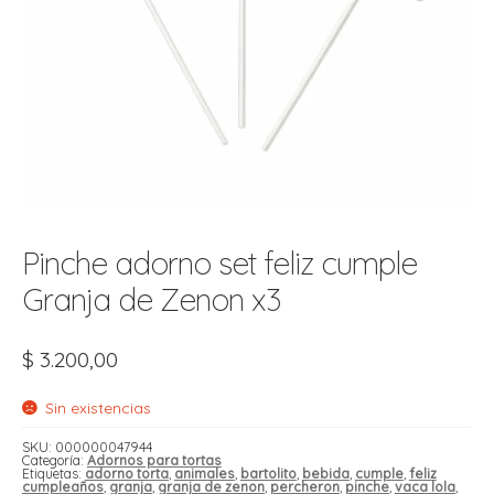
t
r
r
i
i
i
f
l
r
i
r
l
i
i
Pinche adorno set feliz cumple
r
t
Granja de Zenon x3
r
t
t
l
i
r
$
3.200,00
t
f
i
r
Sin existencias
i
SKU:
000000047944
Categoría:
Adornos para tortas
l
Etiquetas:
adorno torta
,
animales
,
bartolito
,
bebida
,
cumple
,
feliz
cumpleaños
,
granja
,
granja de zenon
,
percheron
,
pinche
,
vaca lola
,