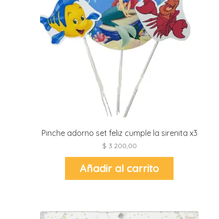
r
r
l
i
t
i
t
i
Pinche adorno set feliz cumple la sirenita x3
l
l
$
3.200,00
Añadir al carrito
r
l
r