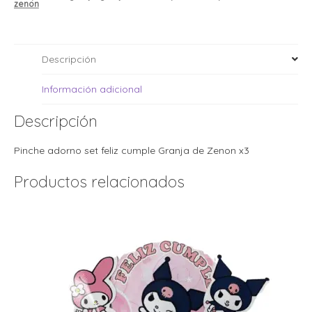
i
i
zenon
l
l
t
t
Descripción
i
r
i
t
i
Información adicional
i
l
l
Descripción
l
t
r
Pinche adorno set feliz cumple Granja de Zenon x3
l
t
Productos relacionados
t
t
r
i
i
r
t
i
l
t
t