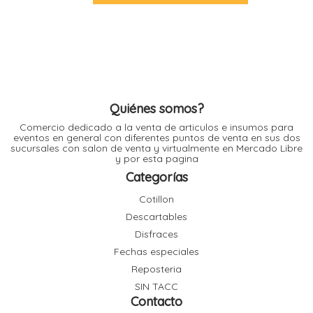
l
l
l
l
Quiénes somos?
Comercio dedicado a la venta de articulos e insumos para
eventos en general con diferentes puntos de venta en sus dos
sucursales con salon de venta y virtualmente en Mercado Libre
y por esta pagina
Categorías
l
i
Cotillon
Descartables
Disfraces
Fechas especiales
Reposteria
SIN TACC
Contacto