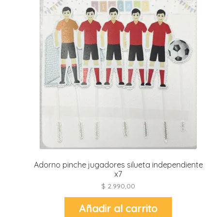
i
l
i
i
i
i
r
t
i
Adorno pinche jugadores silueta independiente
r
x7
-
$
2.990,00
t
r
Añadir al carrito
i