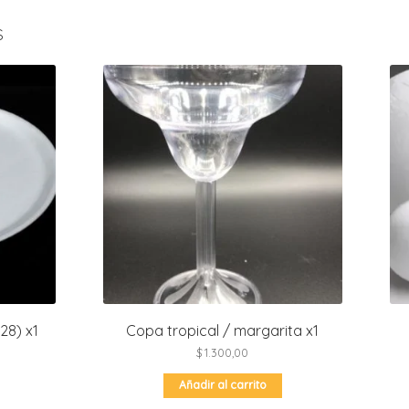
s
28) x1
Copa tropical / margarita x1
$
1.300,00
Añadir al carrito