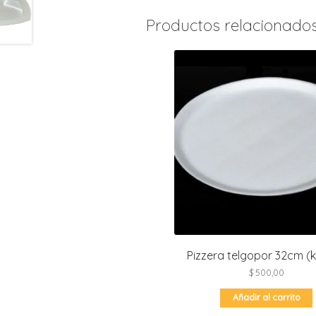
Productos relacionado
Pizzera telgopor 32cm (k
$
500,00
Añadir al carrito