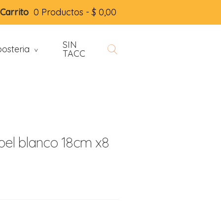
Carrito
0 Productos -
$
0,00
SIN
osteria
>
TACC
pel blanco 18cm x8