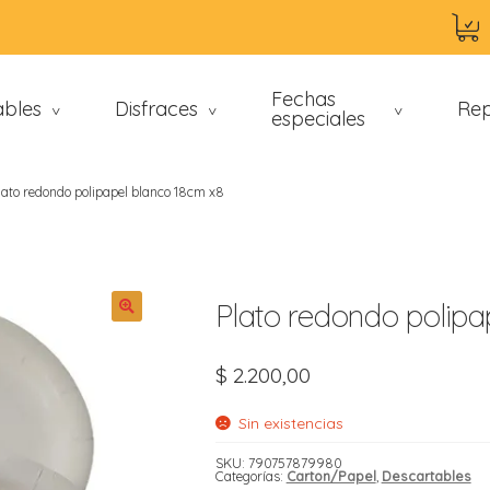
Fechas
ables
Disfraces
Rep
>
>
especiales
>
lato redondo polipapel blanco 18cm x8
Plato redondo polipa
$
2.200,00
an
Sin existencias
SKU:
790757879980
Categorías:
Carton/Papel
,
Descartables