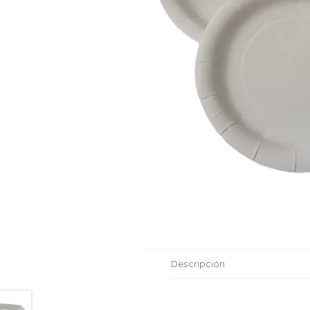
Moldes de silicona
Fechas patrias
Pirotines
Halloween
Pre-mezclas
Navidad
Velas y bengalas
Pascuas
San patricio
Vuelta al cole
Descripción