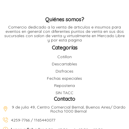
elegir
l
en
la
página
de
Quiénes somos?
producto
l
Comercio dedicado a la venta de articulos e insumos para
l
l
eventos en general con diferentes puntos de venta en sus dos
sucursales con salon de venta y virtualmente en Mercado Libre
y por esta pagina
Categorías
Cotillon
Descartables
Disfraces
l
i
Fechas especiales
Reposteria
SIN TACC
Contacto
9 de julio 49, Centro Comercial Bernal, Buenos Aires/ Dardo
Rocha 1000 Bernal
4259-7766 / 1165440077