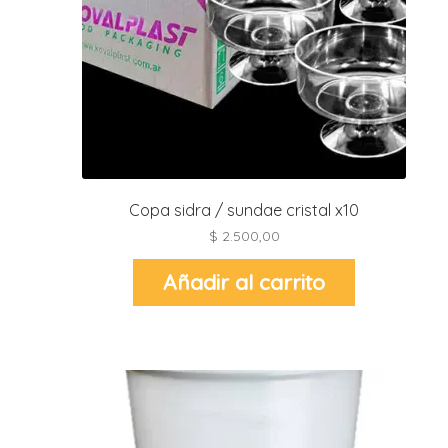
r
r
i
i
r
r
i
i
Copa sidra / sundae cristal x10
t
$
2.500,00
l
r
t
Añadir al carrito
r
i