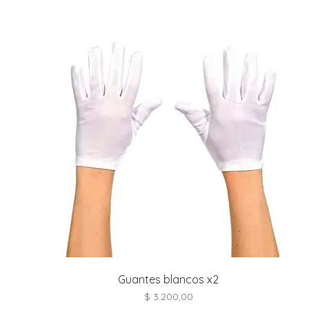
i
l
i
i
i
i
r
t
i
r
-
t
Guantes blancos x2
r
$
3.200,00
i