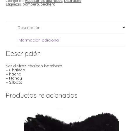
i
Categorías:
Accesorios disfraces
,
Disfraces
i
Etiquetas:
bombero
,
pechera
l
l
t
t
i
r
Descripción
i
t
i
i
Información adicional
l
l
Descripción
l
t
r
Set disfraz chaleco bombero
l
– Chaleco
t
– hacha
t
– Handy
t
r
– Silbato
i
Productos relacionados
i
r
t
i
l
t
t