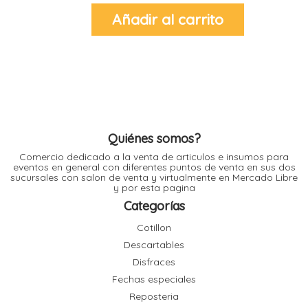
l
Añadir al carrito
l
l
l
Quiénes somos?
Comercio dedicado a la venta de articulos e insumos para
eventos en general con diferentes puntos de venta en sus dos
l
i
sucursales con salon de venta y virtualmente en Mercado Libre
y por esta pagina
Categorías
Cotillon
Descartables
Disfraces
Fechas especiales
Reposteria