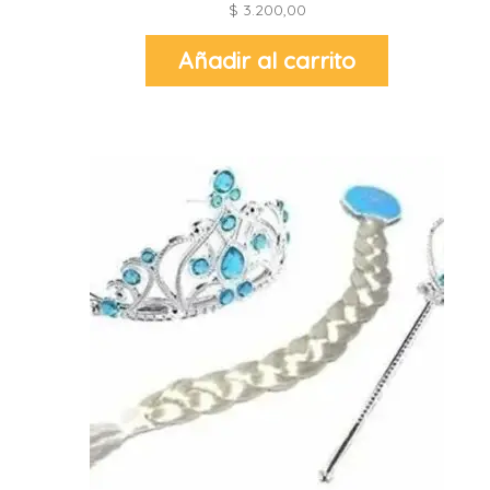
$
3.200,00
Añadir al carrito
r
r
l
i
t
i
t
i
l
l
r
l
r