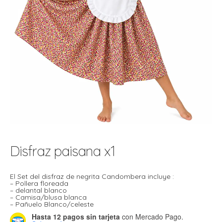
t
r
r
i
i
i
f
l
r
i
r
l
i
i
r
t
r
t
t
Disfraz paisana x1
l
i
r
t
f
El Set del disfraz de negrita Candombera incluye :
i
r
– Pollera floreada
– delantal blanco
– Camisa/blusa blanca
i
– Pañuelo Blanco/celeste
l
Hasta 12 pagos sin tarjeta
con Mercado Pago.