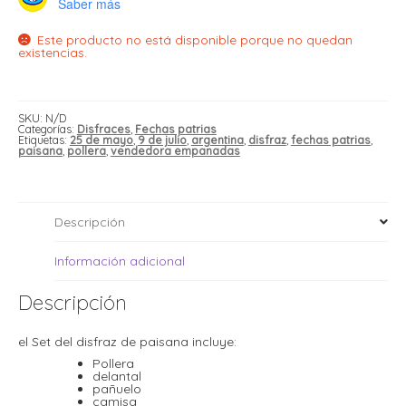
Saber más
i
i
l
l
Este producto no está disponible porque no quedan
t
existencias.
t
i
r
i
t
i
SKU:
N/D
i
Categorías:
Disfraces
,
Fechas patrias
l
Etiquetas:
25 de mayo
,
9 de julio
,
argentina
,
disfraz
,
fechas patrias
,
l
paisana
,
pollera
,
vendedora empanadas
l
t
r
l
t
Descripción
t
t
r
Información adicional
i
Descripción
i
r
t
el Set del disfraz de paisana incluye:
i
Pollera
delantal
l
t
pañuelo
t
camisa