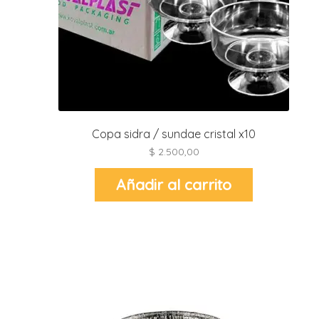
r
r
i
i
r
r
i
i
Copa sidra / sundae cristal x10
$
2.500,00
t
l
Añadir al carrito
r
t
r
i