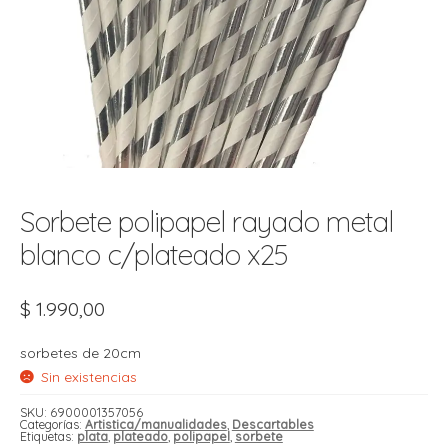
t
r
r
i
i
i
f
l
r
i
r
l
Sorbete polipapel rayado metal
i
i
blanco c/plateado x25
r
t
r
t
t
$
1.990,00
l
i
r
t
f
sorbetes de 20cm
i
r
Sin existencias
i
SKU:
6900001357056
l
Categorías:
Artistica/manualidades
,
Descartables
Etiquetas:
plata
,
plateado
,
polipapel
,
sorbete