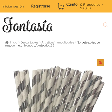
Carrito
0 Productos -
Iniciar sesión
Registrarse
$
0,00
Inicio
Descartables
Artistica/manualidades
Sorbete polipapel
rayado metal blanco c/plateado x25
l
r
i
t
i
i
i
r
l
i
r
r
r
r
t
i
i
i
r
f
t
t
r
i
i