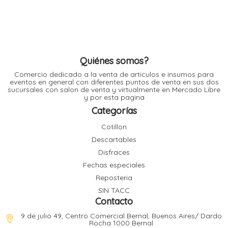
l
l
l
l
Quiénes somos?
Comercio dedicado a la venta de articulos e insumos para
eventos en general con diferentes puntos de venta en sus dos
sucursales con salon de venta y virtualmente en Mercado Libre
y por esta pagina
Categorías
Cotillon
l
i
Descartables
Disfraces
Fechas especiales
Reposteria
SIN TACC
Contacto
9 de julio 49, Centro Comercial Bernal, Buenos Aires/ Dardo
Rocha 1000 Bernal