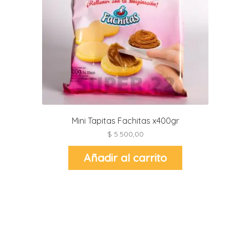
i
l
i
i
i
i
r
Mini Tapitas Fachitas x400gr
t
i
$
5.500,00
Añadir al carrito
r
-
t
r
i