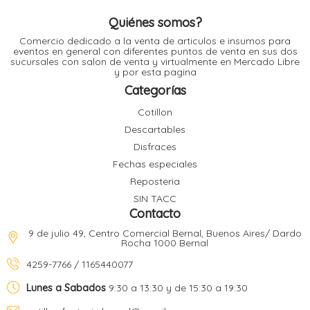
l
Quiénes somos?
Comercio dedicado a la venta de articulos e insumos para
eventos en general con diferentes puntos de venta en sus dos
l
sucursales con salon de venta y virtualmente en Mercado Libre
l
y por esta pagina
l
Categorías
Cotillon
Descartables
Disfraces
Fechas especiales
l
i
Reposteria
SIN TACC
Contacto
9 de julio 49, Centro Comercial Bernal, Buenos Aires/ Dardo
Rocha 1000 Bernal
4259-7766 / 1165440077
Lunes a Sabados
9:30 a 13:30 y de 15:30 a 19:30