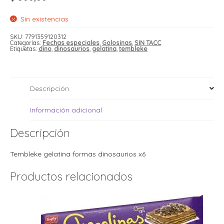
i
i
l
l
Sin existencias
t
t
SKU:
7791359120312
i
r
Categorías:
Fechas especiales
,
Golosinas
,
SIN TACC
Etiquetas:
dino
,
dinosaurios
,
gelatina
,
tembleke
i
t
i
i
l
l
Descripción
l
t
r
Información adicional
l
t
Descripción
t
t
r
i
Tembleke gelatina formas dinosaurios x6
Productos relacionados
i
r
t
i
l
t
t