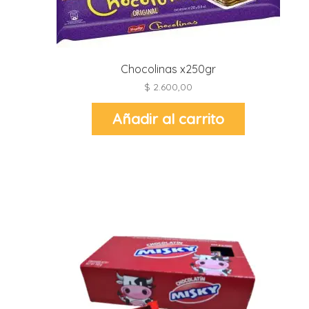
r
r
i
i
r
Chocolinas x250gr
r
$
2.600,00
i
Añadir al carrito
i
t
l
r
t
r
i