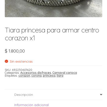
t
r
r
i
i
i
f
Tiara princesa para armar centro
l
r
i
corazon x1
r
l
$
1.800,00
i
i
r
Sin existencias
t
r
t
t
SKU:
692230601620
Categorías:
Accesorios disfraces
,
Carnaval carioca
l
i
r
Etiquetas:
corazon
,
corona
,
princesa
,
tiara
t
f
i
r
Descripción
i
l
Información adicional