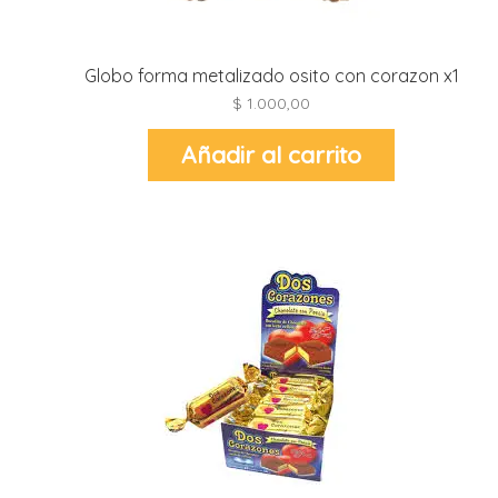
r
r
i
i
Globo forma metalizado osito con corazon x1
$
1.000,00
r
r
Añadir al carrito
i
i
t
l
r
t
r
i