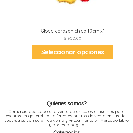
i
l
i
Globo corazon chico 10cm x1
$
600,00
Este
i
Seleccionar opciones
producto
tiene
i
i
múltiples
r
variantes.
Las
t
opciones
i
se
pueden
elegir
en
la
página
de
Quiénes somos?
r
producto
Comercio dedicado a la venta de articulos e insumos para
-
eventos en general con diferentes puntos de venta en sus dos
t
sucursales con salon de venta y virtualmente en Mercado Libre
r
y por esta pagina
i
Categorías