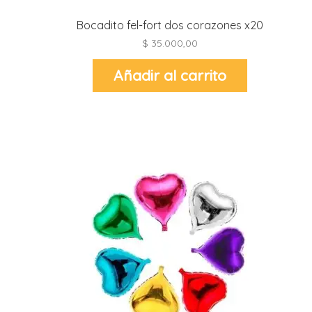
Bocadito fel-fort dos corazones x20
$
35.000,00
r
r
l
Añadir al carrito
i
t
i
t
i
l
l
r
l
r