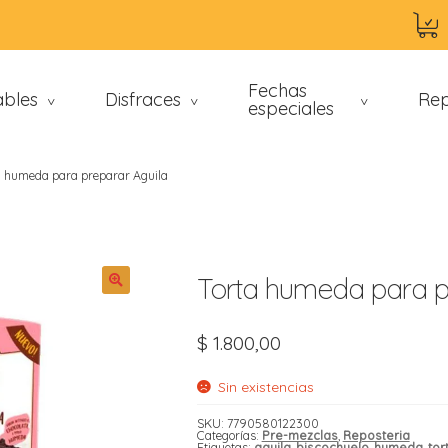
Fechas
ables
Disfraces
Rep
>
>
especiales
>
a humeda para preparar Aguila
Torta humeda para p
$
1.800,00
an
Sin existencias
SKU:
7790580122300
Categorías:
Pre-mezclas
,
Reposteria
Etiquetas:
aguila
,
biscochuelo
,
humeda
,
tor