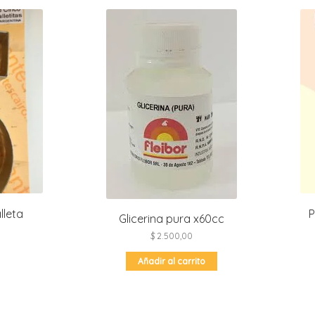
lleta
P
Glicerina pura x60cc
$
2.500,00
Añadir al carrito