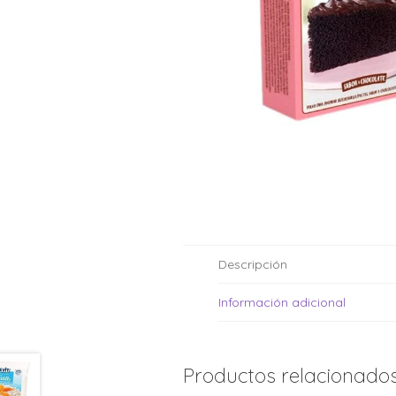
Moldes de silicona
Fechas patrias
Pirotines
Halloween
Pre-mezclas
Navidad
Velas y bengalas
Pascuas
San patricio
Vuelta al cole
Descripción
Información adicional
Productos relacionado