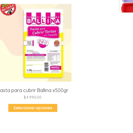
asta para cubrir Ballina x500gr
$
4.990,00
Este
Seleccionar opciones
producto
tiene
múltiples
variantes.
Las
opciones
se