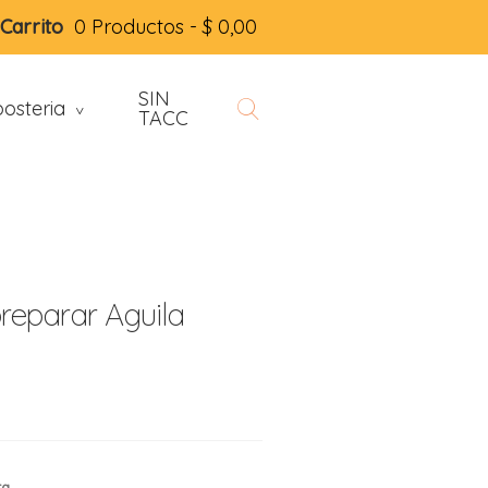
Carrito
0 Productos -
$
0,00
SIN
osteria
>
TACC
reparar Aguila
ta