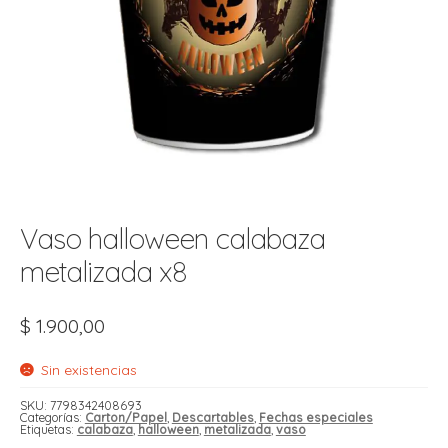
t
r
r
i
i
i
f
l
r
i
r
l
i
i
Vaso halloween calabaza
r
t
metalizada x8
r
t
t
l
i
r
$
1.900,00
t
f
i
r
Sin existencias
i
SKU:
7798342408693
Categorías:
Carton/Papel
,
Descartables
,
Fechas especiales
l
Etiquetas:
calabaza
,
halloween
,
metalizada
,
vaso