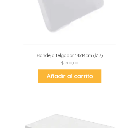
r
r
l
i
t
i
t
Bandeja telgopor 14x14cm (k17)
$
200,00
i
Añadir al carrito
l
l
r
l
r