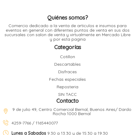
en
l
la
página
de
Quiénes somos?
producto
l
Comercio dedicado a la venta de articulos e insumos para
l
eventos en general con diferentes puntos de venta en sus dos
l
sucursales con salon de venta y virtualmente en Mercado Libre
y por esta pagina
Categorías
Cotillon
Descartables
Disfraces
l
i
Fechas especiales
Reposteria
SIN TACC
Contacto
9 de julio 49, Centro Comercial Bernal, Buenos Aires/ Dardo
Rocha 1000 Bernal
4259-7766 / 1165440077
Lunes a Sabados
9:30 a 13:30 y de 15:30 a 19:30