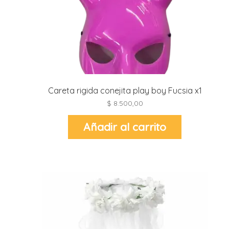
Careta rigida conejita play boy Fucsia x1
$
8.500,00
Añadir al carrito