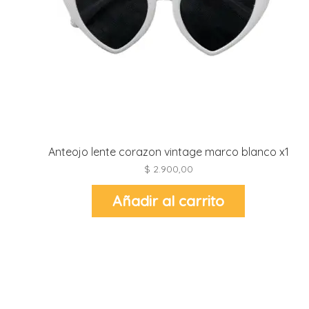
t
r
i
i
Anteojo lente corazon vintage marco blanco x1
$
2.900,00
l
t
Añadir al carrito
l
l