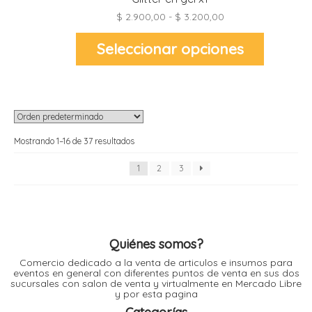
Rango
$
2.900,00
-
$
3.200,00
de
precios:
Este
desde
Seleccionar opciones
producto
$ 2.900,00
tiene
hasta
múltiples
$ 3.200,00
variantes.
Las
opciones
se
pueden
elegir
en
Mostrando 1–16 de 37 resultados
la
página
de
1
2
3
producto
Quiénes somos?
Comercio dedicado a la venta de articulos e insumos para
eventos en general con diferentes puntos de venta en sus dos
sucursales con salon de venta y virtualmente en Mercado Libre
y por esta pagina