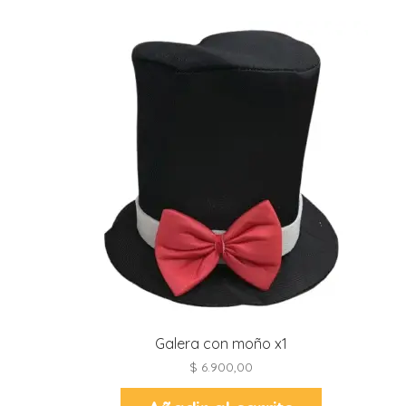
Galera con moño x1
$
6.900,00