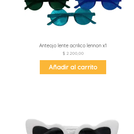
l
l
l
l
Anteojo lente acrilico lennon x1
$
2.200,00
Añadir al carrito
l
i