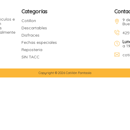
Categorías
Conta
iculos e
9 de
Cotillon
n
Bue
s
Descartables
ualmente
425
Disfraces
Lun
Fechas especiales
a 1
Reposteria
cot
SIN TACC
Copyright © 2026 Cotillón Fantasía