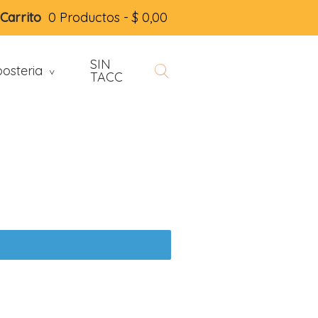
Carrito
0 Productos -
$
0,00
SIN
osteria
>
TACC