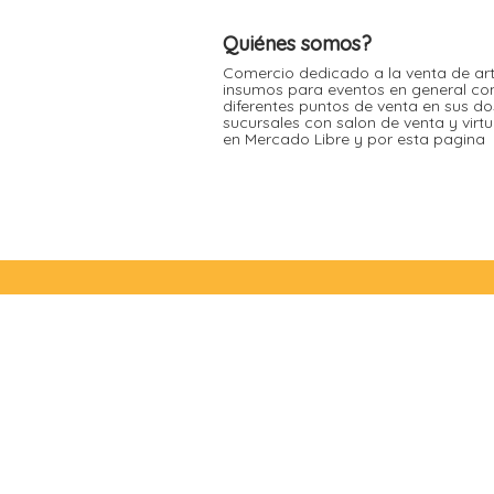
Moldes de silicona
Fechas patrias
Pirotines
Quiénes somos?
Halloween
Pre-mezclas
Comercio dedicado a la venta de art
insumos para eventos en general co
Navidad
Velas y bengalas
diferentes puntos de venta en sus do
sucursales con salon de venta y virt
Pascuas
en Mercado Libre y por esta pagina
San patricio
Vuelta al cole