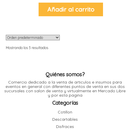
Añadir al carrito
r
r
l
i
t
i
Mostrando los 3 resultados
t
i
Quiénes somos?
l
Comercio dedicado a la venta de articulos e insumos para
l
eventos en general con diferentes puntos de venta en sus dos
sucursales con salon de venta y virtualmente en Mercado Libre
y por esta pagina
Categorías
r
l
Cotillon
Descartables
r
Disfraces