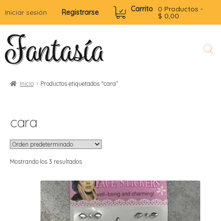
Carrito
0 Productos -
Iniciar sesión
Registrarse
$
0,00
Inicio
Productos etiquetados “cara”
l
r
i
t
cara
i
i
i
r
l
i
r
Mostrando los 3 resultados
r
r
r
t
i
i
i
r
f
t
t
r
i
i