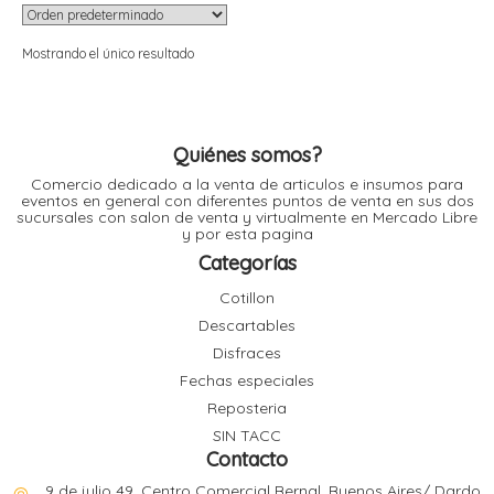
i
i
l
l
Mostrando el único resultado
t
t
i
r
i
t
i
i
Quiénes somos?
l
l
Comercio dedicado a la venta de articulos e insumos para
l
eventos en general con diferentes puntos de venta en sus dos
sucursales con salon de venta y virtualmente en Mercado Libre
y por esta pagina
t
r
l
Categorías
t
t
Cotillon
t
r
i
Descartables
Disfraces
Fechas especiales
i
r
Reposteria
t
i
SIN TACC
Contacto
l
t
t
9 de julio 49, Centro Comercial Bernal, Buenos Aires/ Dardo