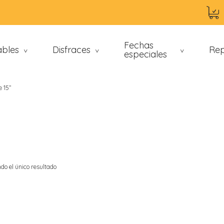
Fechas
ables
Disfraces
Rep
>
>
especiales
>
e 15”
do el único resultado
an