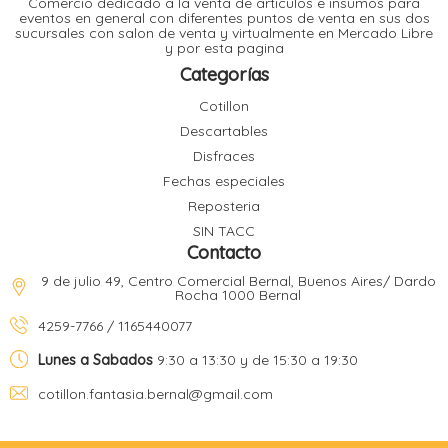
Comercio dedicado a la venta de articulos e insumos para
t
eventos en general con diferentes puntos de venta en sus dos
sucursales con salon de venta y virtualmente en Mercado Libre
r
y por esta pagina
r
i
i
Categorías
i
f
Cotillon
l
r
Descartables
i
r
Disfraces
Fechas especiales
l
Reposteria
i
i
SIN TACC
r
Contacto
t
r
t
9 de julio 49, Centro Comercial Bernal, Buenos Aires/ Dardo
t
Rocha 1000 Bernal
l
i
r
4259-7766 / 1165440077
t
f
i
r
Lunes a Sabados
9:30 a 13:30 y de 15:30 a 19:30
cotillon.fantasia.bernal@gmail.com
i
l