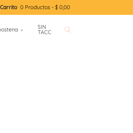
Carrito
0 Productos -
$
0,00
SIN
osteria
>
TACC