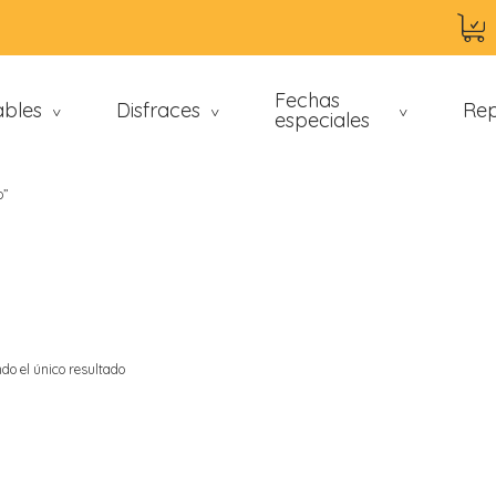
Fechas
ables
Disfraces
Rep
>
>
especiales
>
o”
do el único resultado
an