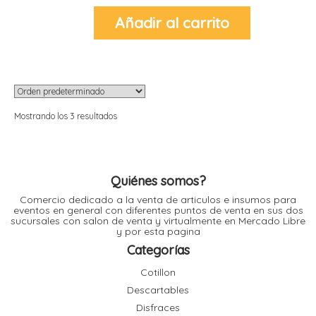
Añadir al carrito
r
r
l
i
t
i
Mostrando los 3 resultados
t
i
Quiénes somos?
l
Comercio dedicado a la venta de articulos e insumos para
l
eventos en general con diferentes puntos de venta en sus dos
sucursales con salon de venta y virtualmente en Mercado Libre
y por esta pagina
Categorías
r
l
Cotillon
Descartables
r
Disfraces