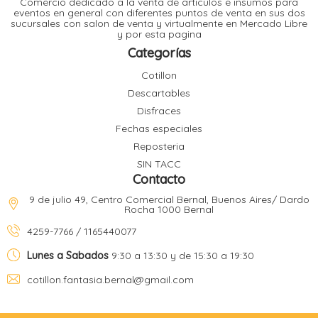
Comercio dedicado a la venta de articulos e insumos para
t
eventos en general con diferentes puntos de venta en sus dos
sucursales con salon de venta y virtualmente en Mercado Libre
r
y por esta pagina
r
i
i
Categorías
i
f
Cotillon
l
r
Descartables
i
r
Disfraces
Fechas especiales
l
Reposteria
i
i
SIN TACC
r
Contacto
t
r
t
9 de julio 49, Centro Comercial Bernal, Buenos Aires/ Dardo
t
Rocha 1000 Bernal
l
i
r
4259-7766 / 1165440077
t
f
i
r
Lunes a Sabados
9:30 a 13:30 y de 15:30 a 19:30
cotillon.fantasia.bernal@gmail.com
i
l