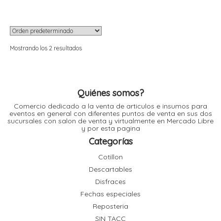
r
r
i
i
Mostrando los 2 resultados
r
r
i
i
Quiénes somos?
Comercio dedicado a la venta de articulos e insumos para
t
eventos en general con diferentes puntos de venta en sus dos
l
sucursales con salon de venta y virtualmente en Mercado Libre
r
y por esta pagina
t
Categorías
Cotillon
Descartables
Disfraces
r
Fechas especiales
i
Reposteria
SIN TACC