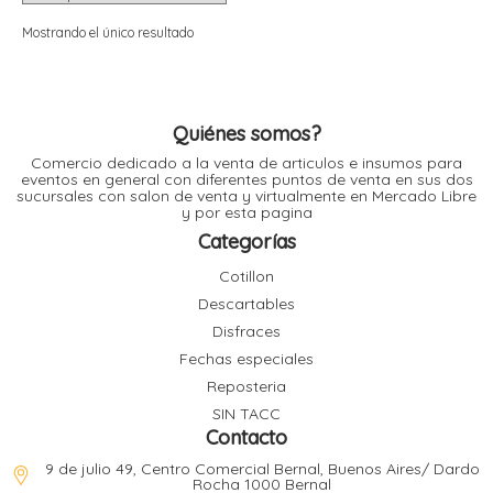
i
i
l
l
Mostrando el único resultado
t
t
i
r
i
t
i
Quiénes somos?
i
Comercio dedicado a la venta de articulos e insumos para
l
eventos en general con diferentes puntos de venta en sus dos
l
sucursales con salon de venta y virtualmente en Mercado Libre
l
y por esta pagina
t
r
Categorías
l
t
Cotillon
t
Descartables
t
r
i
Disfraces
Fechas especiales
Reposteria
i
r
t
SIN TACC
i
Contacto
l
t
9 de julio 49, Centro Comercial Bernal, Buenos Aires/ Dardo
t
Rocha 1000 Bernal