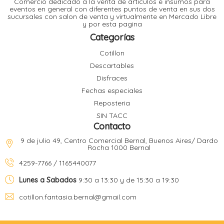
Comercio dedicado a la venta de articulos e insumos para
t
eventos en general con diferentes puntos de venta en sus dos
sucursales con salon de venta y virtualmente en Mercado Libre
r
y por esta pagina
r
i
i
Categorías
i
f
Cotillon
l
r
Descartables
i
r
Disfraces
Fechas especiales
l
Reposteria
i
i
SIN TACC
r
Contacto
t
r
t
9 de julio 49, Centro Comercial Bernal, Buenos Aires/ Dardo
t
Rocha 1000 Bernal
l
i
r
4259-7766 / 1165440077
t
f
i
r
Lunes a Sabados
9:30 a 13:30 y de 15:30 a 19:30
cotillon.fantasia.bernal@gmail.com
i
l