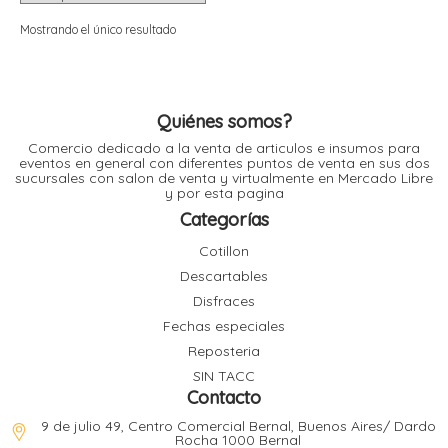
i
i
l
l
Mostrando el único resultado
t
t
i
r
i
t
i
Quiénes somos?
i
Comercio dedicado a la venta de articulos e insumos para
l
eventos en general con diferentes puntos de venta en sus dos
l
sucursales con salon de venta y virtualmente en Mercado Libre
l
y por esta pagina
t
r
Categorías
l
t
Cotillon
t
Descartables
t
r
i
Disfraces
Fechas especiales
Reposteria
i
r
t
SIN TACC
i
Contacto
l
t
9 de julio 49, Centro Comercial Bernal, Buenos Aires/ Dardo
t
Rocha 1000 Bernal