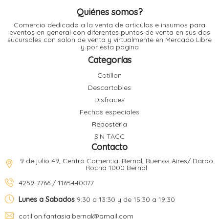
página
l
de
Quiénes somos?
producto
Comercio dedicado a la venta de articulos e insumos para
eventos en general con diferentes puntos de venta en sus dos
l
sucursales con salon de venta y virtualmente en Mercado Libre
l
y por esta pagina
l
Categorías
Cotillon
Descartables
Disfraces
Fechas especiales
l
i
Reposteria
SIN TACC
Contacto
9 de julio 49, Centro Comercial Bernal, Buenos Aires/ Dardo
Rocha 1000 Bernal
4259-7766 / 1165440077
Lunes a Sabados
9:30 a 13:30 y de 15:30 a 19:30
cotillon.fantasia.bernal@gmail.com