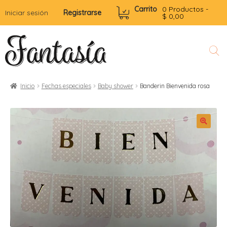
Carrito
0 Productos -
Iniciar sesión
Registrarse
$
0,00
Inicio
Fechas especiales
Baby shower
Banderin Bienvenida rosa
l
r
i
t
i
i
i
r
l
i
r
r
r
r
t
i
i
i
r
f
t
t
r
i
i