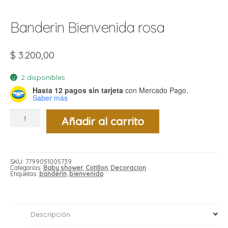
t
r
Banderin Bienvenida rosa
r
i
i
i
f
$
3.200,00
l
r
i
r
2 disponibles
Hasta 12 pagos sin tarjeta
con Mercado Pago.
l
Saber más
i
i
Banderin
Añadir al carrito
Bienvenida
r
rosa
t
cantidad
r
t
t
l
i
r
SKU:
7799051005739
t
Categorías:
Baby shower
,
Cotillon
,
Decoracion
f
Etiquetas:
banderin
,
bienvenida
i
r
i
Descripción
l