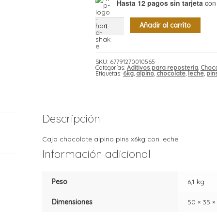
Hasta 12 pagos sin tarjeta
con
Caja
Añadir al carrito
chocolate
alpino
pins
x6kg
con
leche
SKU:
67791270010565
cantidad
Categorías:
Aditivos para reposteria
,
Choco
Etiquetas:
6kg
,
alpino
,
chocolate
,
leche
,
pin
Descripción
Caja chocolate alpino pins x6kg con leche
Información adicional
Peso
6,1 kg
Dimensiones
50 × 35 