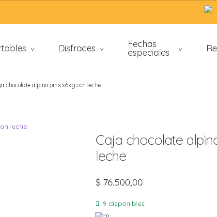
Fechas
tables
Disfraces
Re
>
>
especiales
>
ja chocolate alpino pins x6kg con leche
a
Caja chocolate alpin
s
leche
/San
$
76.500,00
9 disponibles