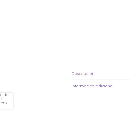
Moldes de silicona
Fechas patrias
Pirotines
Halloween
Pre-mezclas
Navidad
Velas y bengalas
Pascuas
San patricio
Vuelta al cole
Descripción
Información adicional