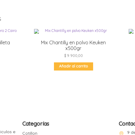
s
lleta
Mix Chantilly en polvo Keuken
x500gr
$
9.900,00
Añadir al carrito
Categorías
Conta
iculos e
9 de
Cotillon