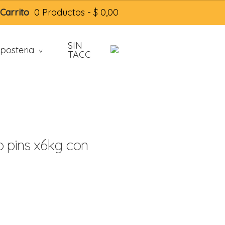
Carrito
0 Productos -
$
0,00
SIN
posteria
>
TACC
o pins x6kg con