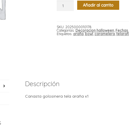
Canasta
Añadir al carrito
golosinera
tela
araña
x1
cantidad
SKU:
2025000010178
Categorías:
Decoracion halloween
,
Fechas 
Etiquetas:
araña
,
bowl
,
caramelera
,
telara
Descripción
Canasta golosinera tela araña x1
s