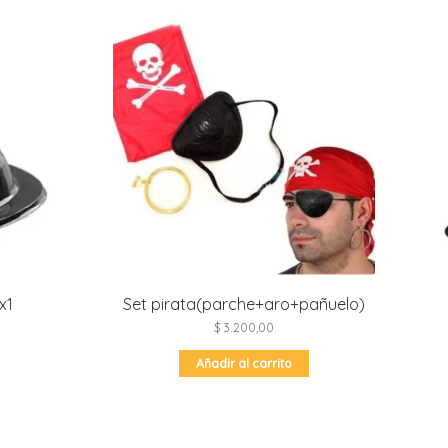
x1
Set pirata(parche+aro+pañuelo)
$
3.200,00
Añadir al carrito