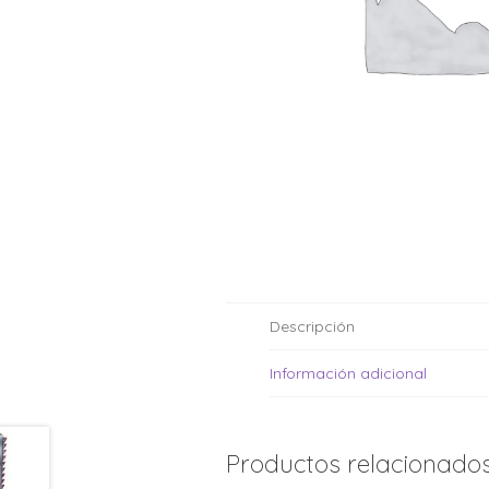
Moldes de silicona
Fechas patrias
Pirotines
Halloween
Pre-mezclas
Navidad
Velas y bengalas
Pascuas
San patricio
Vuelta al cole
Descripción
Información adicional
Productos relacionado