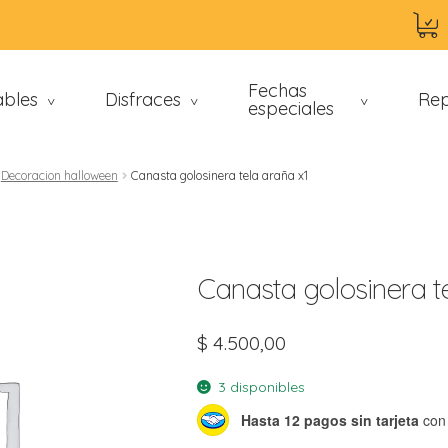
Fechas
ables
Disfraces
Rep
>
>
especiales
>
Decoracion halloween
Canasta golosinera tela araña x1
Canasta golosinera t
$
4.500,00
an
3 disponibles
Hasta 12 pagos sin tarjeta
con