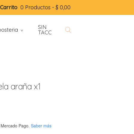
Carrito
0 Productos -
$
0,00
SIN
osteria
>
TACC
ela araña x1
 Mercado Pago.
Saber más