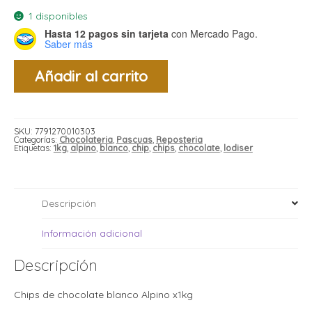
i
i
l
l
1 disponibles
Hasta 12 pagos sin tarjeta
con Mercado Pago.
t
Saber más
t
i
r
Chips
i
Añadir al carrito
de
t
i
Chocolate
i
Blanco
l
Alpino
x1kg
l
cantidad
l
SKU:
7791270010303
Categorías:
Chocolateria
,
Pascuas
,
Reposteria
t
r
Etiquetas:
1kg
,
alpino
,
blanco
,
chip
,
chips
,
chocolate
,
lodiser
l
t
t
t
r
Descripción
i
Información adicional
i
r
t
Descripción
i
l
t
Chips de chocolate blanco Alpino x1kg
t