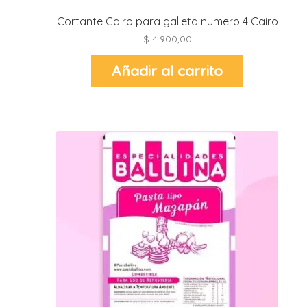
Cortante Cairo para galleta numero 4 Cairo
i
$
4.900,00
l
i
Añadir al carrito
i
i
i
r
t
i
r
-
t
r
i