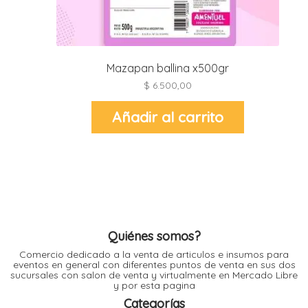
l
l
l
Mazapan ballina x500gr
l
$
6.500,00
Añadir al carrito
l
i
Quiénes somos?
Comercio dedicado a la venta de articulos e insumos para
eventos en general con diferentes puntos de venta en sus dos
sucursales con salon de venta y virtualmente en Mercado Libre
y por esta pagina
Categorías