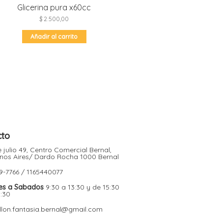
Glicerina pura x60cc
$
2.500,00
Añadir al carrito
cto
 julio 49, Centro Comercial Bernal,
nos Aires/ Dardo Rocha 1000 Bernal
9-7766 / 1165440077
es a Sabados
9:30 a 13:30 y de 15:30
9:30
illon.fantasia.bernal@gmail.com