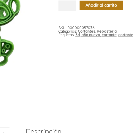
Cortante
Añadir al carrito
marcador
plastico
3d
stitch
x1
cantidad
SKU:
000000057036
Categorías:
Cortantes
,
Reposteria
Etiquetas:
3d
,
año nuevo
,
cortante
,
cortante
Descripción