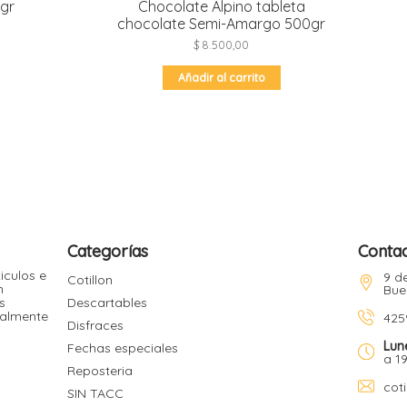
gr
Chocolate Alpino tableta
chocolate Semi-Amargo 500gr
$
8.500,00
Añadir al carrito
Categorías
Conta
iculos e
9 de
Cotillon
n
Bue
s
Descartables
ualmente
425
Disfraces
Lun
Fechas especiales
a 1
Reposteria
cot
SIN TACC