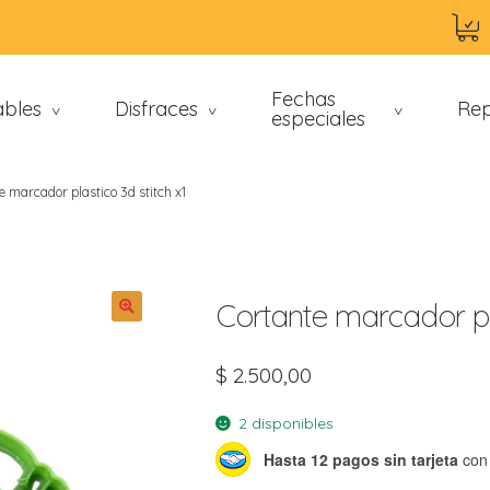
Fechas
ables
Disfraces
Rep
>
>
especiales
>
e marcador plastico 3d stitch x1
Cortante marcador pla
$
2.500,00
an
2 disponibles
Hasta 12 pagos sin tarjeta
con