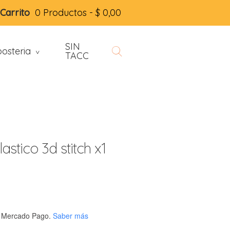
Carrito
0 Productos -
$
0,00
SIN
osteria
>
TACC
stico 3d stitch x1
 Mercado Pago.
Saber más