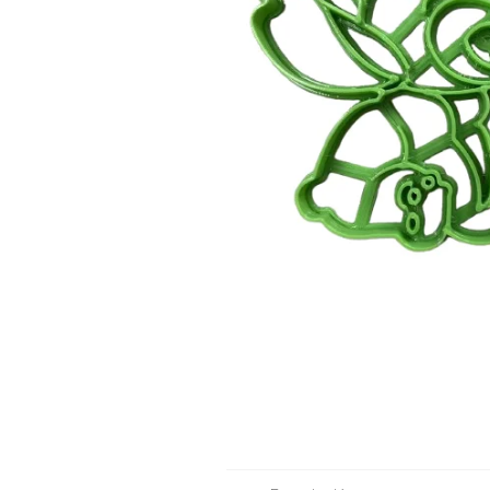
Moldes de silicona
Fechas patrias
Pirotines
Halloween
Pre-mezclas
Navidad
Velas y bengalas
Pascuas
San patricio
Vuelta al cole