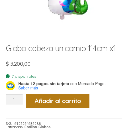
t
r
r
i
i
i
f
l
r
i
r
Globo cabeza unicornio 114cm x1
l
i
i
$
3.200,00
r
t
7 disponibles
r
t
Hasta 12 pagos sin tarjeta
con Mercado Pago.
t
Saber más
l
i
r
t
Globo
f
Añadir al carrito
cabeza
i
r
unicornio
114cm
x1
i
cantidad
l
SKU:
6923254685288
Categorías:
Cotillon
,
Globos