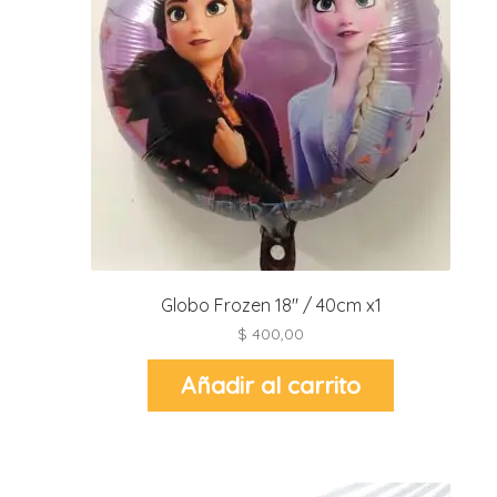
r
r
l
i
t
i
t
i
l
Globo Frozen 18″ / 40cm x1
l
$
400,00
Añadir al carrito
r
l
r