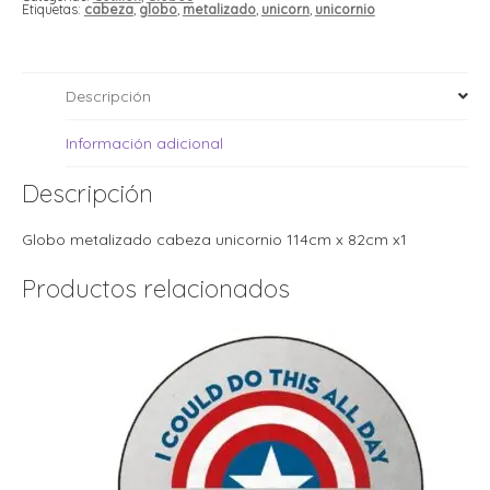
i
i
Etiquetas:
cabeza
,
globo
,
metalizado
,
unicorn
,
unicornio
l
l
t
t
i
r
Descripción
i
t
i
Información adicional
i
l
l
Descripción
l
t
r
Globo metalizado cabeza unicornio 114cm x 82cm x1
l
t
Productos relacionados
t
t
r
i
i
r
t
i
l
t
t