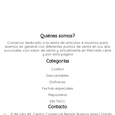
$ 8.500,00
variantes.
l
Las
opciones
se
pueden
elegir
l
en
l
la
l
página
de
Quiénes somos?
producto
Comercio dedicado a la venta de articulos e insumos para
eventos en general con diferentes puntos de venta en sus dos
sucursales con salon de venta y virtualmente en Mercado Libre
y por esta pagina
Categorías
l
i
Cotillon
Descartables
Disfraces
Fechas especiales
Reposteria
SIN TACC
Contacto
9 de julio 49, Centro Comercial Bernal, Buenos Aires/ Dardo