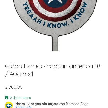
t
r
r
i
i
i
f
l
r
i
r
l
i
i
r
t
Globo Escudo capitan america 18″
r
t
t
/ 40cm x1
l
i
r
t
f
i
$
700,00
r
i
2 disponibles
l
Hasta 12 pagos sin tarjeta
con Mercado Pago.
Saber más