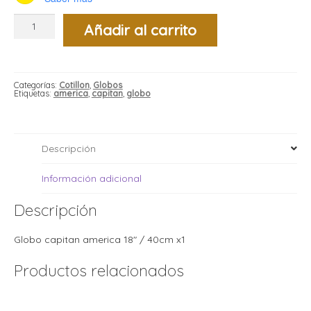
i
i
l
l
Globo
Añadir al carrito
Escudo
t
capitan
america
t
18"
i
r
/
i
40cm
t
i
Categorías:
Cotillon
,
Globos
x1
i
Etiquetas:
america
,
capitan
,
globo
cantidad
l
l
l
t
r
Descripción
l
t
Información adicional
t
t
r
i
Descripción
Globo capitan america 18″ / 40cm x1
i
r
t
Productos relacionados
i
l
t
t