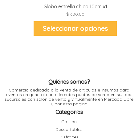
l
Globo estrella chico 10cm x1
$
600,00
Este
l
Seleccionar opciones
producto
l
tiene
l
múltiples
variantes.
Las
opciones
se
pueden
elegir
en
la
página
l
i
de
Quiénes somos?
producto
Comercio dedicado a la venta de articulos e insumos para
eventos en general con diferentes puntos de venta en sus dos
sucursales con salon de venta y virtualmente en Mercado Libre
y por esta pagina
Categorías
Cotillon
Descartables
Disfraces