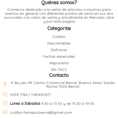
de
Quiénes somos?
l
producto
Comercio dedicado a la venta de articulos e insumos para
eventos en general con diferentes puntos de venta en sus dos
sucursales con salon de venta y virtualmente en Mercado Libre
l
y por esta pagina
l
Categorías
l
Cotillon
Descartables
Disfraces
Fechas especiales
Reposteria
l
i
SIN TACC
Contacto
9 de julio 49, Centro Comercial Bernal, Buenos Aires/ Dardo
Rocha 1000 Bernal
4259-7766 / 1165440077
Lunes a Sabados
9:30 a 13:30 y de 15:30 a 19:30
cotillon.fantasia.bernal@gmail.com