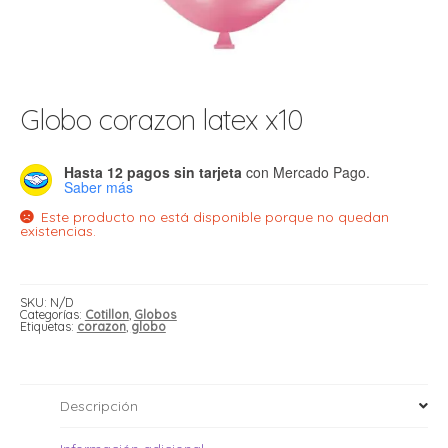
t
r
r
i
i
i
f
Globo corazon latex x10
l
r
i
r
Hasta 12 pagos sin tarjeta
con Mercado Pago.
l
Saber más
i
i
Este producto no está disponible porque no quedan
existencias.
r
t
r
t
t
SKU:
N/D
l
i
r
Categorías:
Cotillon
,
Globos
t
Etiquetas:
corazon
,
globo
f
i
r
i
Descripción
l