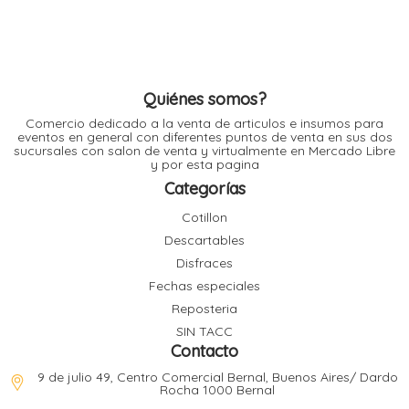
opciones
l
se
pueden
elegir
en
la
l
página
l
de
Quiénes somos?
l
producto
Comercio dedicado a la venta de articulos e insumos para
eventos en general con diferentes puntos de venta en sus dos
sucursales con salon de venta y virtualmente en Mercado Libre
y por esta pagina
Categorías
Cotillon
l
i
Descartables
Disfraces
Fechas especiales
Reposteria
SIN TACC
Contacto
9 de julio 49, Centro Comercial Bernal, Buenos Aires/ Dardo
Rocha 1000 Bernal