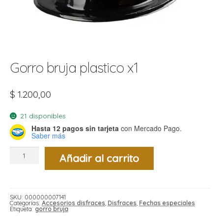
t
r
r
i
i
i
f
l
r
Gorro bruja plastico x1
i
r
l
$
1.200,00
i
i
21 disponibles
r
Hasta 12 pagos sin tarjeta
con Mercado Pago.
t
Saber más
r
t
t
Gorro
l
i
r
Añadir al carrito
bruja
t
plastico
f
x1
i
r
cantidad
SKU:
000000007141
i
Categorías:
Accesorios disfraces
,
Disfraces
,
Fechas especiales
l
Etiqueta:
gorro bruja