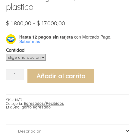
t
plastico
r
r
i
i
Rango
$
1.800,00
-
$
17.000,00
de
i
f
precios:
l
r
Hasta 12 pagos sin tarjeta
con Mercado Pago.
desde
i
Saber más
$ 1.800,00
r
hasta
Cantidad
l
$ 17.000,00
i
i
Gorro
r
Añadir al carrito
de
t
egresado/recibido
plastico
r
t
cantidad
t
l
i
r
t
SKU:
N/D
f
Categoría:
Egresados/Recibidos
i
Etiqueta:
gorro egresado
r
i
l
Descripción