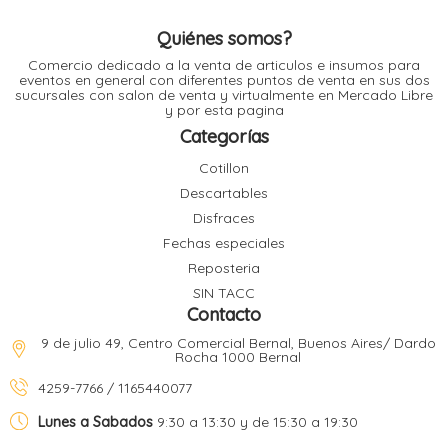
l
Quiénes somos?
Comercio dedicado a la venta de articulos e insumos para
l
eventos en general con diferentes puntos de venta en sus dos
l
sucursales con salon de venta y virtualmente en Mercado Libre
l
y por esta pagina
Categorías
Cotillon
Descartables
Disfraces
Fechas especiales
l
i
Reposteria
SIN TACC
Contacto
9 de julio 49, Centro Comercial Bernal, Buenos Aires/ Dardo
Rocha 1000 Bernal
4259-7766 / 1165440077
Lunes a Sabados
9:30 a 13:30 y de 15:30 a 19:30