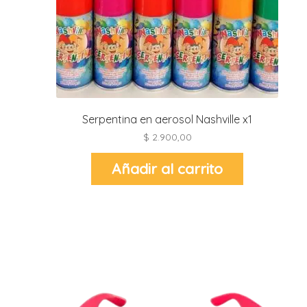
r
r
l
i
t
i
Serpentina en aerosol Nashville x1
t
$
2.900,00
i
Añadir al carrito
l
l
r
l
r