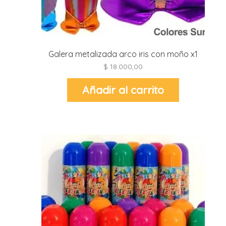
r
r
i
i
r
Galera metalizada arco iris con moño x1
r
$
18.000,00
i
Añadir al carrito
i
t
l
r
t
r
i