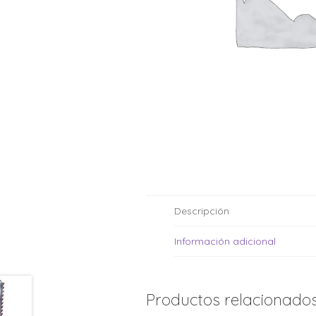
Moldes de silicona
Fechas patrias
Pirotines
Halloween
Pre-mezclas
Navidad
Velas y bengalas
Pascuas
San patricio
Vuelta al cole
Descripción
Información adicional
Productos relacionado