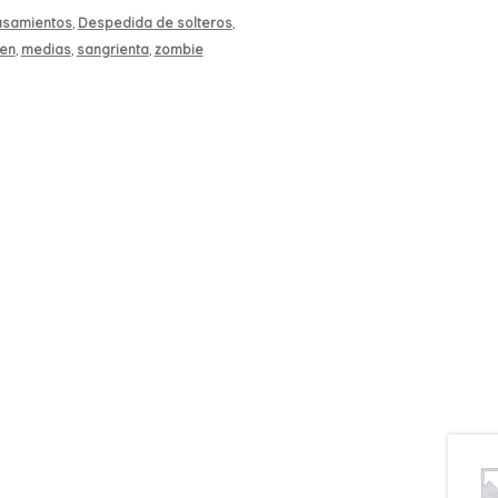
samientos
,
Despedida de solteros
,
een
,
medias
,
sangrienta
,
zombie