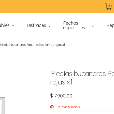
Fechas
ables
Disfraces
Rep
>
>
especiales
>
Medias bucaneras Pantimedias llamas rojas x1
Medias bucaneras Pa
rojas x1
an
$
7.900,00
Sin existencias