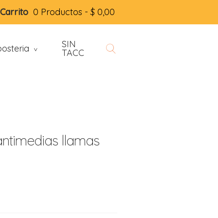
Carrito
0 Productos -
$
0,00
SIN
osteria
>
TACC
ntimedias llamas