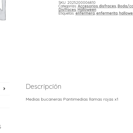
SKU:
2025200006810
Categorías:
Accesorios disfraces
,
Boda/ca
Disfraces
,
Halloween
Etiquetas:
enfermera
,
enfermerita
,
hallow
Descripción
Medias bucaneras Pantimedias llamas rojas x1
s