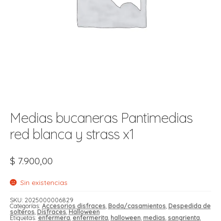
t
r
r
i
i
i
f
l
r
i
r
l
i
i
Medias bucaneras Pantimedias
r
t
red blanca y strass x1
r
t
t
l
i
r
$
7.900,00
t
f
i
r
Sin existencias
i
SKU:
2025000006829
Categorías:
Accesorios disfraces
,
Boda/casamientos
,
Despedida de
l
solteros
,
Disfraces
,
Halloween
Etiquetas:
enfermera
,
enfermerita
,
halloween
,
medias
,
sangrienta
,