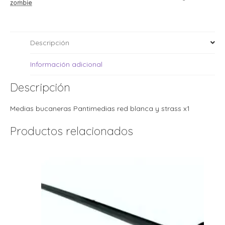
i
i
zombie
l
l
t
t
Descripción
i
r
i
t
i
Información adicional
i
l
l
Descripción
l
t
r
Medias bucaneras Pantimedias red blanca y strass x1
l
t
Productos relacionados
t
t
r
i
i
r
t
i
l
t
t