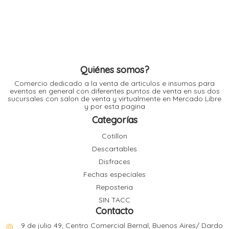
variantes.
l
Las
opciones
se
pueden
elegir
l
en
l
la
l
página
de
Quiénes somos?
producto
Comercio dedicado a la venta de articulos e insumos para
eventos en general con diferentes puntos de venta en sus dos
sucursales con salon de venta y virtualmente en Mercado Libre
y por esta pagina
Categorías
l
i
Cotillon
Descartables
Disfraces
Fechas especiales
Reposteria
SIN TACC
Contacto
9 de julio 49, Centro Comercial Bernal, Buenos Aires/ Dardo