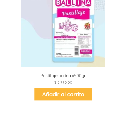
r
r
l
i
t
i
t
i
l
l
Pastillaje ballina x500gr
$
5.990,00
r
Añadir al carrito
l
r