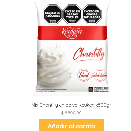
i
l
i
i
i
i
r
t
i
r
Mix Chantilly en polvo Keuken x500gr
-
$
9.900,00
t
r
Añadir al carrito
i