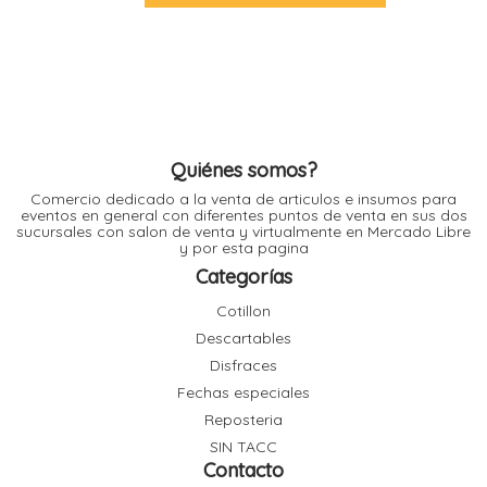
l
l
l
l
Quiénes somos?
Comercio dedicado a la venta de articulos e insumos para
eventos en general con diferentes puntos de venta en sus dos
sucursales con salon de venta y virtualmente en Mercado Libre
y por esta pagina
Categorías
l
i
Cotillon
Descartables
Disfraces
Fechas especiales
Reposteria
SIN TACC
Contacto