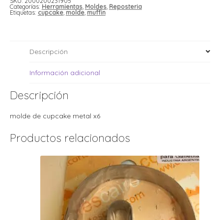
SKU:
2000200231905
i
i
Categorías:
Herramientas
,
Moldes
,
Reposteria
l
l
Etiquetas:
cupcake
,
molde
,
muffin
t
t
i
r
i
Descripción
t
i
i
Información adicional
l
l
l
Descripción
t
r
l
molde de cupcake metal x6
t
t
Productos relacionados
t
r
i
i
r
t
i
l
t
t