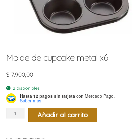
t
r
r
i
i
i
f
l
r
i
r
Molde de cupcake metal x6
l
i
i
$
7.900,00
r
t
r
t
2 disponibles
t
Hasta 12 pagos sin tarjeta
con Mercado Pago.
l
i
r
Saber más
t
f
Molde
i
r
Añadir al carrito
de
cupcake
metal
i
x6
l
cantidad