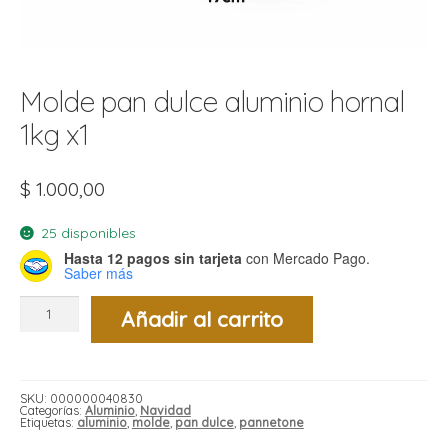
t
r
r
i
i
Molde pan dulce aluminio hornal
i
f
l
r
1kg x1
i
r
l
$
1.000,00
i
i
25 disponibles
r
Hasta 12 pagos sin tarjeta
con Mercado Pago.
t
Saber más
r
t
t
Molde
l
i
r
Añadir al carrito
pan
t
dulce
f
aluminio
i
r
hornal
1kg
x1
SKU:
000000040830
cantidad
i
Categorías:
Aluminio
,
Navidad
l
Etiquetas:
aluminio
,
molde
,
pan dulce
,
pannetone