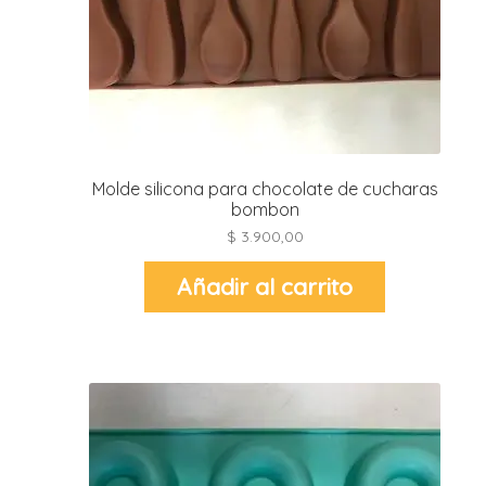
r
r
i
i
r
r
i
Molde silicona para chocolate de cucharas
i
bombon
$
3.900,00
t
l
r
Añadir al carrito
t
r
i