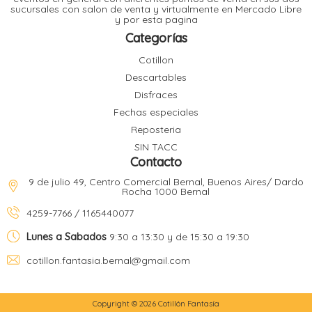
l
sucursales con salon de venta y virtualmente en Mercado Libre
y por esta pagina
Categorías
l
Cotillon
l
l
Descartables
Disfraces
Fechas especiales
Reposteria
SIN TACC
Contacto
l
i
9 de julio 49, Centro Comercial Bernal, Buenos Aires/ Dardo
Rocha 1000 Bernal
4259-7766 / 1165440077
Lunes a Sabados
9:30 a 13:30 y de 15:30 a 19:30
cotillon.fantasia.bernal@gmail.com
Copyright © 2026 Cotillón Fantasía