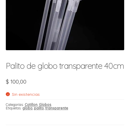
t
r
r
i
i
i
f
l
r
i
r
l
i
i
Palito de globo transparente 40cm
r
t
$
100,00
r
t
t
l
i
r
Sin existencias
t
f
i
r
Categorías:
Cotillon
,
Globos
Etiquetas:
globo
,
palito
,
transparente
i
l