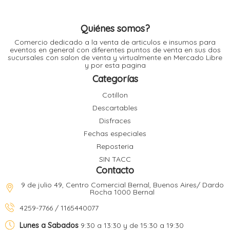
l
Quiénes somos?
l
Comercio dedicado a la venta de articulos e insumos para
l
eventos en general con diferentes puntos de venta en sus dos
l
sucursales con salon de venta y virtualmente en Mercado Libre
y por esta pagina
Categorías
Cotillon
Descartables
Disfraces
l
i
Fechas especiales
Reposteria
SIN TACC
Contacto
9 de julio 49, Centro Comercial Bernal, Buenos Aires/ Dardo
Rocha 1000 Bernal
4259-7766 / 1165440077
Lunes a Sabados
9:30 a 13:30 y de 15:30 a 19:30