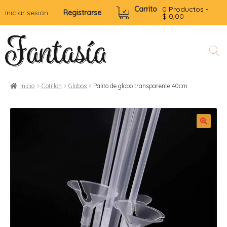
Carrito
0 Productos -
Iniciar sesión
Registrarse
$
0,00
Inicio
Cotillon
Globos
Palito de globo transparente 40cm
l
r
i
t
i
i
i
r
l
i
r
r
r
r
t
i
i
i
r
f
t
t
r
i
i