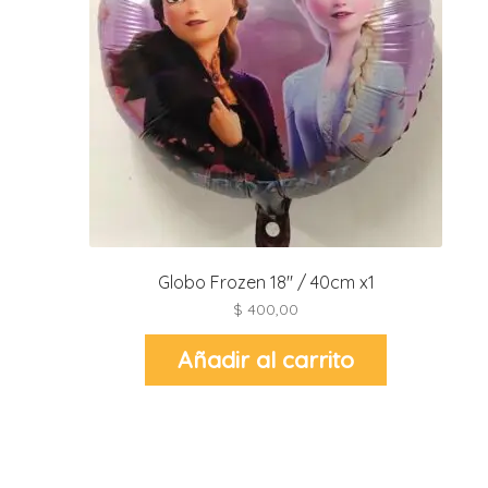
i
l
i
i
i
i
r
t
i
Globo Frozen 18″ / 40cm x1
$
400,00
Añadir al carrito
r
-
t
r
i