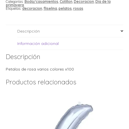
i
i
Categorías:
Boda/casamientos
,
Cotillon
,
Decoracion
,
Dia de la
primavera
l
l
Etiquetas:
decoracion
,
fliselina
,
pelatos
,
rosas
t
t
i
r
i
Descripción
t
i
i
l
Información adicional
l
l
Descripción
t
r
l
Petalos de rosa varios colores x100
t
t
t
r
Productos relacionados
i
i
r
t
i
l
t
t