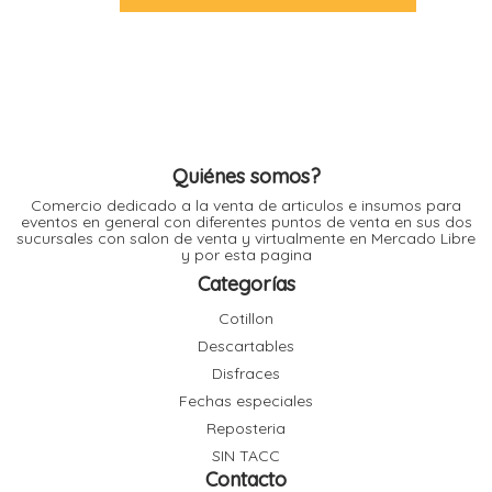
múltiples
l
variantes.
Las
opciones
se
l
pueden
l
elegir
l
en
la
página
de
Quiénes somos?
producto
Comercio dedicado a la venta de articulos e insumos para
eventos en general con diferentes puntos de venta en sus dos
sucursales con salon de venta y virtualmente en Mercado Libre
y por esta pagina
l
i
Categorías
Cotillon
Descartables
Disfraces
Fechas especiales
Reposteria
SIN TACC
Contacto