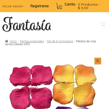
Carrito
0 Productos -
Iniciar sesión
Registrarse
$
0,00
Inicio
Fechas especiales
Dia de la primavera
Petalos de rosa
varios colores x100
l
r
i
t
i
i
i
r
l
i
r
r
r
r
t
i
i
i
r
f
t
t
r
i
i