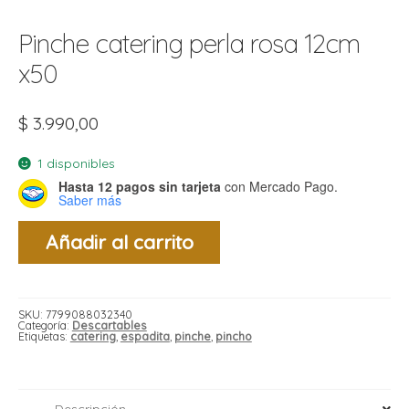
t
Pinche catering perla rosa 12cm
r
r
i
i
x50
i
f
l
r
$
3.990,00
i
r
1 disponibles
l
Hasta 12 pagos sin tarjeta
con Mercado Pago.
i
i
Saber más
r
Pinche
Añadir al carrito
t
catering
perla
r
t
rosa
t
12cm
l
i
r
x50
t
cantidad
f
SKU:
7799088032340
i
r
Categoría:
Descartables
Etiquetas:
catering
,
espadita
,
pinche
,
pincho
i
l
Descripción