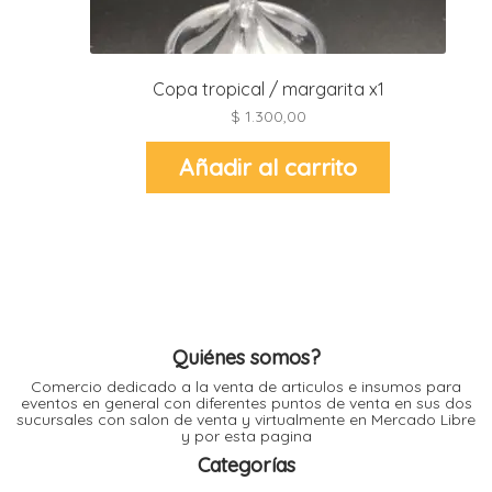
i
l
i
Copa tropical / margarita x1
$
1.300,00
Añadir al carrito
i
i
i
r
t
i
Quiénes somos?
r
Comercio dedicado a la venta de articulos e insumos para
eventos en general con diferentes puntos de venta en sus dos
-
sucursales con salon de venta y virtualmente en Mercado Libre
y por esta pagina
t
r
Categorías
i