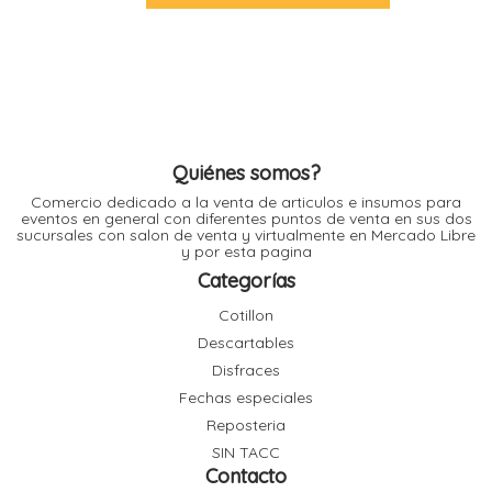
l
l
l
l
Quiénes somos?
Comercio dedicado a la venta de articulos e insumos para
eventos en general con diferentes puntos de venta en sus dos
sucursales con salon de venta y virtualmente en Mercado Libre
y por esta pagina
l
i
Categorías
Cotillon
Descartables
Disfraces
Fechas especiales
Reposteria
SIN TACC
Contacto