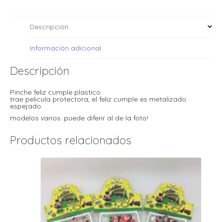
i
i
l
l
Descripción
t
t
i
r
Información adicional
i
t
i
i
Descripción
l
l
l
Pinche feliz cumple plastico
trae pelicula protectora, el feliz cumple es metalizado
t
r
espejado
l
modelos varios. puede diferir al de la foto!
t
t
t
r
Productos relacionados
i
i
r
t
i
l
t
t