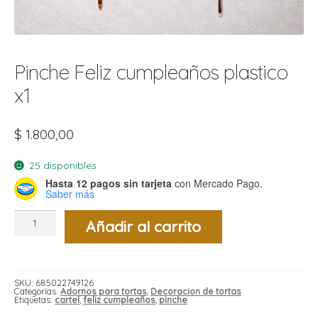
t
r
r
i
i
Pinche Feliz cumpleaños plastico
i
f
l
r
x1
i
r
l
$
1.800,00
i
i
25 disponibles
r
Hasta 12 pagos sin tarjeta
con Mercado Pago.
t
Saber más
r
t
t
Pinche
l
i
r
Añadir al carrito
Feliz
t
cumpleaños
f
plastico
i
r
x1
cantidad
SKU:
685022749126
i
Categorías:
Adornos para tortas
,
Decoracion de tortas
l
Etiquetas:
cartel
,
feliz cumpleaños
,
pinche