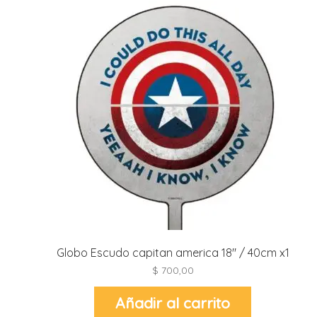
pueden
elegir
en
la
página
r
de
r
producto
l
i
t
i
t
i
l
l
r
Globo Escudo capitan america 18″ / 40cm x1
$
700,00
l
Añadir al carrito
r