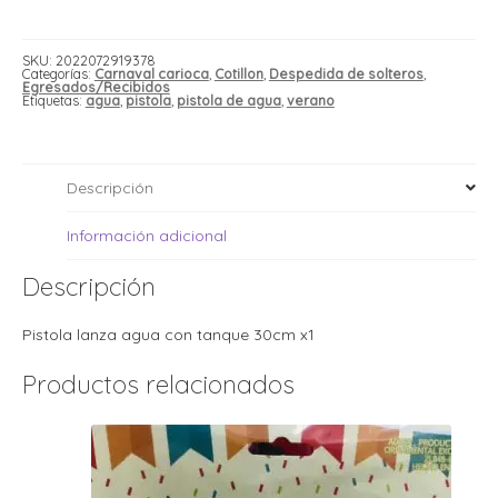
i
i
tanque
l
l
30cm
x1
t
SKU:
2022072919378
cantidad
Categorías:
Carnaval carioca
,
Cotillon
,
Despedida de solteros
,
t
Egresados/Recibidos
i
r
Etiquetas:
agua
,
pistola
,
pistola de agua
,
verano
i
t
i
i
l
l
Descripción
l
t
Información adicional
r
l
t
Descripción
t
t
r
i
Pistola lanza agua con tanque 30cm x1
Productos relacionados
i
r
t
i
l
t
t