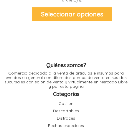
$
3.900,00
l
Este
Seleccionar opciones
producto
tiene
múltiples
l
variantes.
l
Las
l
opciones
se
pueden
elegir
en
la
página
de
Quiénes somos?
producto
Comercio dedicado a la venta de articulos e insumos para
l
i
eventos en general con diferentes puntos de venta en sus dos
sucursales con salon de venta y virtualmente en Mercado Libre
y por esta pagina
Categorías
Cotillon
Descartables
Disfraces
Fechas especiales