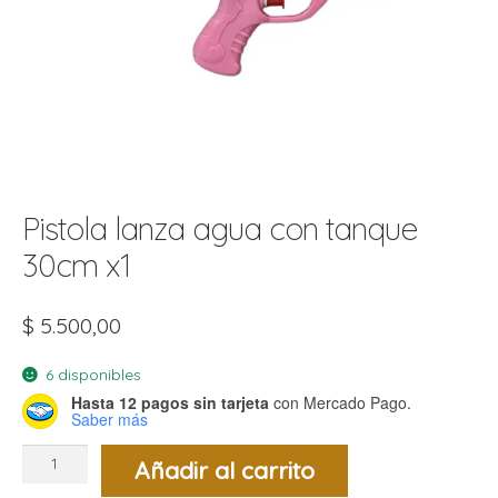
t
r
r
i
i
i
f
l
r
i
r
l
Pistola lanza agua con tanque
i
i
30cm x1
r
t
r
t
$
5.500,00
t
l
i
r
t
6 disponibles
f
i
r
Hasta 12 pagos sin tarjeta
con Mercado Pago.
Saber más
i
Pistola
Añadir al carrito
lanza
l
agua
con